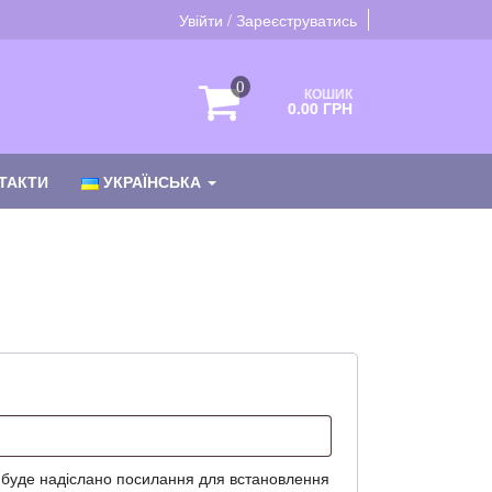
Увійти / Зареєструватись
0
КОШИК
0.00 ГРН
ТАКТИ
УКРАЇНСЬКА
ве
 буде надіслано посилання для встановлення