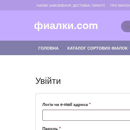
Skip
УМОВИ ЗАМОВЛЕННЯ, ДОСТАВКА, ГАРАНТІЇ.
ПРО МАГАЗ
to
the
content
фиалки.com
ГОЛОВНА
КАТАЛОГ СОРТОВИХ ФІАЛОК
Увійти
Обов’язкове
Логін чи e-mail адреса
*
Обов’язкове
Пароль
*