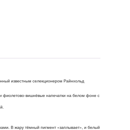
денный известным селекционером
Райнхольд
ли фиолетово-вишнёвые напечатки на белом фоне с
й.
нами. В жару тёмный пигмент «заплывает», и белый