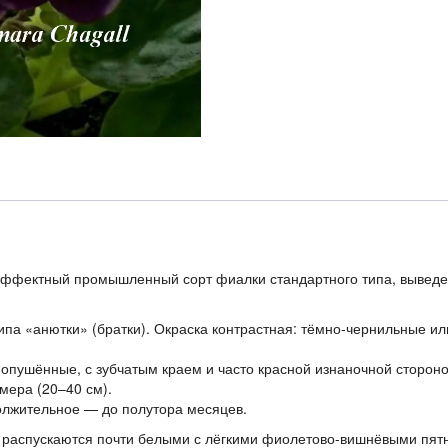
 эффектный промышленный сорт фиалки стандартного типа, выве
ипа «анютки» (братки). Окраска контрастная: тёмно-чернильные и
 опушённые, с зубчатым краем и часто красной изнаночной стороно
змера (20–40 см).
олжительное — до полутора месяцев.
ты распускаются почти белыми с лёгкими фиолетово-вишнёвыми пят