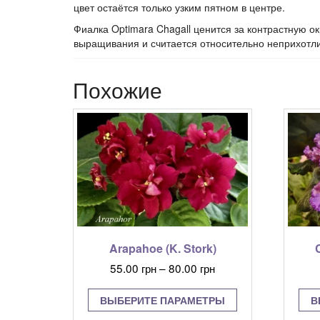
цвет остаётся только узким пятном в центре.
Фиалка Optimara Chagall ценится за контрастную о
выращивания и считается относительно неприхотл
Похожие
Arapahoe (K. Stork)
C
Диапазон
55.00
грн
–
80.00
грн
цен:
Этот
55.00 грн
ВЫБЕРИТЕ ПАРАМЕТРЫ
В
товар
–
имеет