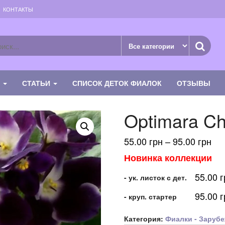
КОНТАКТЫ
К
СТАТЬИ
СПИСОК ДЕТОК ФИАЛОК
ОТЗЫВЫ
Optimara Ch
Ди
55.00
грн
–
95.00
грн
цен
Новинка коллекции
55.
55.00
г
–
- ук. листок с дет.
95.
95.00
г
- круп. стартер
Категория:
Фиалки - Зарубе