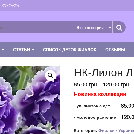
КОНТАКТЫ
К
СТАТЬИ
СПИСОК ДЕТОК ФИАЛОК
ОТЗЫВЫ
НК-Лилон Л
Д
65.00
грн
–
120.00
грн
це
Новинка коллекции
65
65.0
–
- ук. листок с дет.
12
120.
- молодое растение
Категория:
Фиалки - Украин