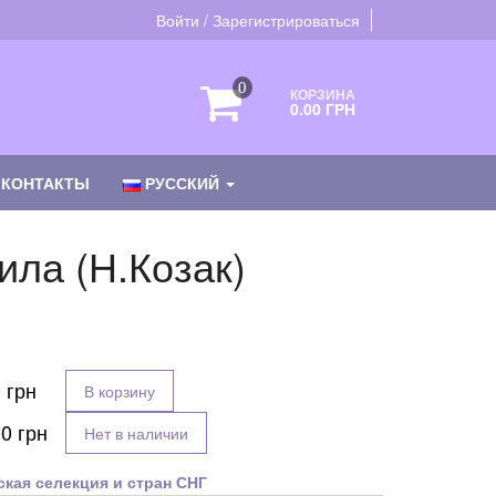
Войти / Зарегистрироваться
0
КОРЗИНА
0.00 ГРН
КОНТАКТЫ
РУССКИЙ
ила (Н.Козак)
иапазон
н:
.00 грн
0
грн
В корзину
0.00 грн
00
грн
Нет в наличии
ская селекция и стран СНГ