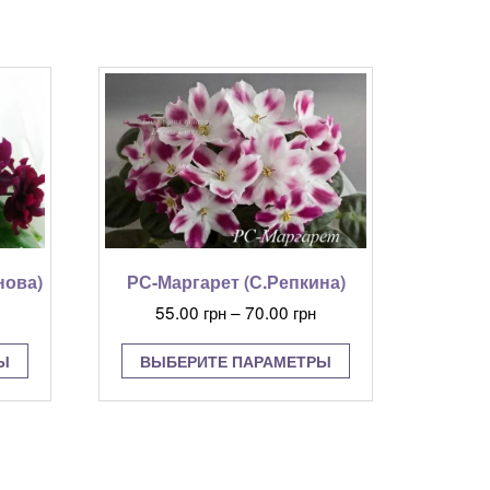
нова)
РС-Маргарет (С.Репкина)
Диапазон
55.00
грн
–
70.00
грн
цен:
Этот
Этот
55.00 грн
Ы
ВЫБЕРИТЕ ПАРАМЕТРЫ
товар
товар
–
имеет
имеет
70.00 грн
несколько
несколько
вариаций.
вариаций.
Опции
Опции
можно
можно