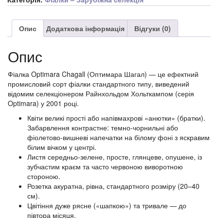
Опис
Додаткова інформація
Відгуки (0)
Опис
Фіалка Optimara Chagall (Оптимара Шагал) — це ефектний
промисловий сорт фіалки стандартного типу, виведений
відомим селекціонером Райнхольдом Хольткампом (серія
Optimara) у 2001 році.
Квіти великі прості або напівмахрові «анютки» (братки).
Забарвлення контрастне: темно-чорнильні або
фіолетово-вишневі напечатки на білому фоні з яскравим
білим вічком у центрі.
Листя середньо-зелене, просте, глянцеве, опушене, із
зубчастим краєм та часто червоною виворотною
стороною.
Розетка акуратна, рівна, стандартного розміру (20–40
см).
Цвітіння дуже рясне («шапкою») та тривале — до
півтора місяця.