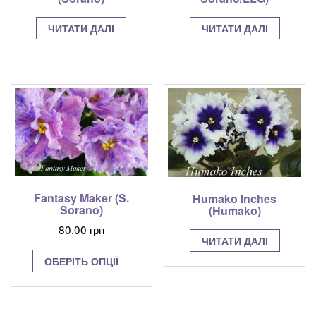
ЧИТАТИ ДАЛІ
ЧИТАТИ ДАЛІ
Fantasy Maker (S.
Humako Inches
Sorano)
(Humako)
80.00
грн
ЧИТАТИ ДАЛІ
Цей
ОБЕРІТЬ ОПЦІЇ
товар
має
кілька
варіантів.