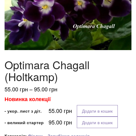
Optimara Chagall
(Holtkamp)
Діапазон
55.00
грн
–
95.00
грн
цін:
Новинка колекції
від
55.00
грн
55.00 грн
- укор. лист з діт.
Додати в кошик
до
95.00
грн
- великий стартер
Додати в кошик
95.00 грн
Категорія:
Фіалки – Зарубіжна селекція