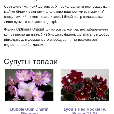
Сорт дуже чутливий до тепла. У прохолоді квіти розпускаються
майже білими з легкими
фіолетово-вишнев
ими плямами. У
спеку темний пігмент «запливає», і білий колір залишається
лише вузькою плямою в центрі.
Фіалка Optimara Chagall цінується за контрастне забарвлення
квітів і рясне цвітіння. Як і більшість фіалок Optimara, він добре
підходить для домашнього вирощування та вважається
відносно невибагливим.
Супутні товари
Bubble Gum Charm
Lyon’s Red Rocket (P.
(Sorano)
Sorano/LLG)