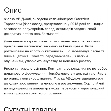
Опис
Фіалка АВ-Джолі, виведена селекціонером Олексієм
Тарасовим (Фіалковод), представлена ​​у 2018 році та швидко
завоювала популярність серед квітникарів завдяки своїй
декоративності та невибагливості.
Дуже великі махрові рожеві зірки з хвилястими пелюстками,
прикрашені малиновою тасьмою та білим краєм. Квіти
розташовані на коротких квітконосах, що забезпечує рясне та
пишне цвітіння. Зубчасті, середньо-зелені, з легким
опушенням, утворюють акуратну та невелику розетку.
Рясне та тривале цвітіння. Компактна розетка, яка не потребує
додаткового формування. Невибагливість у догляді та стійкість
до різних умов вирощування. Фіалка АВ-Джолі відрізняється
швидким зростанням та легкістю в розмноженні. Сорт стійкий
до підвищених температур і може переносити короткочасний
вплив прямого сонячного проміння.
Супутні товари