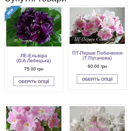
ПТ-Перше Побачення
ЛЕ-Ельвіра
(Т.Пугачова)
(О.А.Лебецька)
60.00
грн
75.00
грн
Цей
Цей
ОБЕРІТЬ ОПЦІЇ
товар
ОБЕРІТЬ ОПЦІЇ
товар
має
має
кілька
кілька
варіант
варіантів.
Парам
Параметри
можна
можна
вибрат
вибрати
на
на
сторінц
сторінці