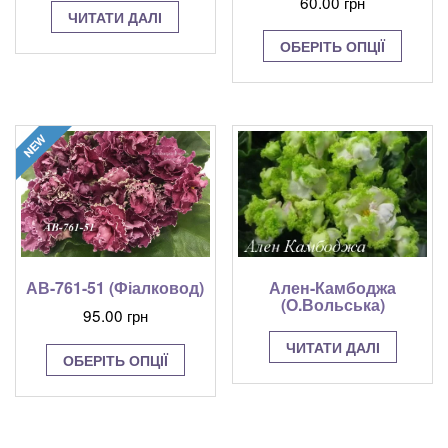
60.00
грн
ЧИТАТИ ДАЛІ
Цей
ОБЕРІТЬ ОПЦІЇ
товар
має
кілька
варіант
Парам
можна
вибрат
на
сторінц
товару
АВ-761-51 (Фіалковод)
Ален-Камбоджа
(О.Вольська)
95.00
грн
Цей
ЧИТАТИ ДАЛІ
ОБЕРІТЬ ОПЦІЇ
товар
має
кілька
варіантів.
Параметри