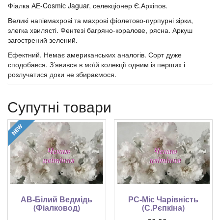
Фіалка АЕ-Cosmic Jaguar, селекціонер Є.Архіпов.
Великі напівмахрові та махрові фіолетово-пурпурні зірки,
злегка хвилясті. Фентезі багряно-коралове, рясна. Аркуш
загострений зелений.
Ефектний. Немає американських аналогів. Сорт дуже
сподобався. З’явився в моїй колекції одним із перших і
розлучатися доки не збираємося.
Супутні товари
АВ-Білий Ведмідь
РС-Міс Чарівність
(Фіалковод)
(С.Рєпкіна)