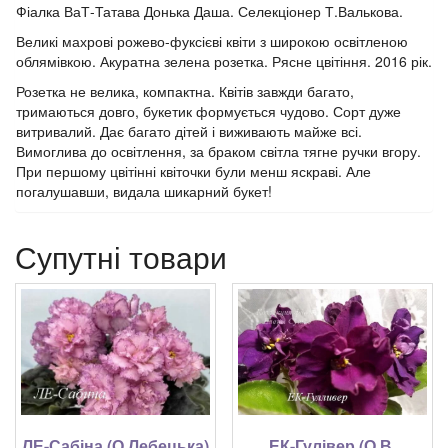
Фіалка ВаТ-Татава Донька Даша. Селекціонер Т.Валькова.
Великі махрові рожево-фуксієві квіти з широкою освітленою
облямівкою. Акуратна зелена розетка. Рясне цвітіння. 2016 рік.
Розетка не велика, компактна. Квітів завжди багато,
тримаються довго, букетик формується чудово. Сорт дуже
витривалий. Дає багато дітей і виживають майже всі.
Вимоглива до освітлення, за браком світла тягне ручки вгору.
При першому цвітінні квіточки були менш яскраві. Але
погалушавши, видала шикарний букет!
Супутні товари
ЕК-Гулівер (О.В.
ЛЕ-Сабіна (О.Лебецька)