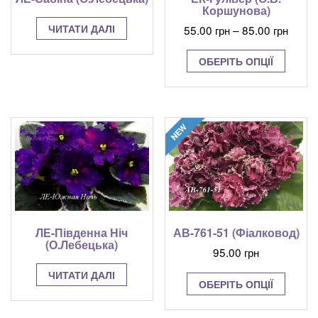
Коршунова)
Діапа
ЧИТАТИ ДАЛІ
55.00
грн
–
85.00
грн
цін:
Цей
від
ОБЕРІТЬ ОПЦІЇ
товар
55.00
має
до
кілька
варіант
85.00
Парам
можна
вибрат
на
сторінц
товару
ЛЕ-Південна Ніч
АВ-761-51 (Фіалковод)
(О.Лебецька)
95.00
грн
Цей
ЧИТАТИ ДАЛІ
ОБЕРІТЬ ОПЦІЇ
товар
має
кілька