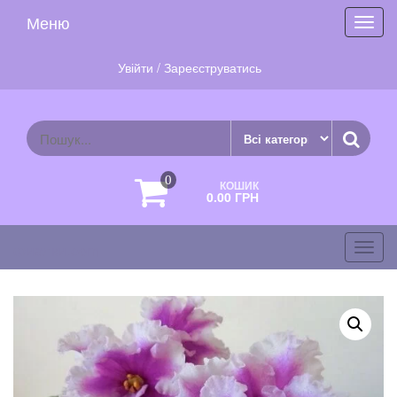
Skip
Меню
Toggl
to
navig
the
content
Увійти / Зареєструватись
0
КОШИК
0.00 ГРН
фиалки.com
Toggl
navig