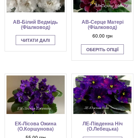
АВ-Білий Ведмідь
АВ-Серце Матері
(Фіалковод)
(Фіалковод)
60.00
грн
ЧИТАТИ ДАЛІ
Цей
ОБЕРІТЬ ОПЦІЇ
товар
має
кілька
варіант
Парам
можна
вибрат
на
сторінц
товару
ЛЕ-Південна Ніч
ЕК-Лісова Ожина
(О.Лебецька)
(О.Коршунова)
55.00
грн