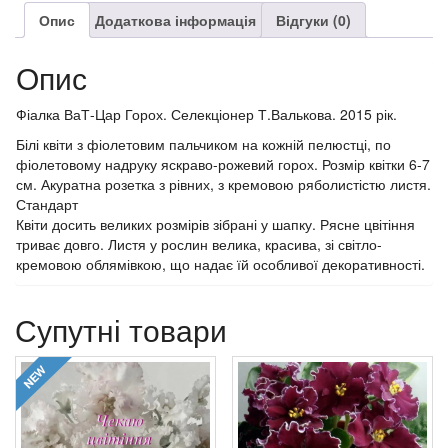
Опис
Додаткова інформація
Відгуки (0)
Опис
Фіалка ВаТ-Цар Горох. Селекціонер Т.Валькова. 2015 рік.
Білі квіти з фіолетовим пальчиком на кожній пелюстці, по
фіолетовому надруку яскраво-рожевий горох. Розмір квітки 6-7
см. Акуратна розетка з рівних, з кремовою ряболистістю листя.
Стандарт
Квіти досить великих розмірів зібрані у шапку. Рясне цвітіння
триває довго. Листя у рослин велика, красива, зі світло-
кремовою облямівкою, що надає їй особливої декоративності.
Супутні товари