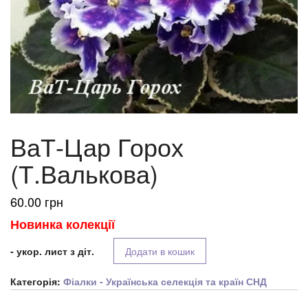
ВаТ-Цар Горох
(Т.Валькова)
60.00
грн
Новинка колекції
- укор. лист з діт.
Додати в кошик
Категорія:
Фіалки - Українська селекція та країн СНД