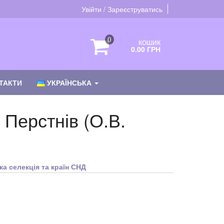
Увійти / Зареєструватись
0
КОШИК
0.00 ГРН
ТАКТИ
УКРАЇНСЬКА
Перстнів (О.В.
ка селекція та країн СНД