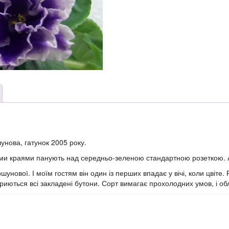
унова, гатунок 2005 року.
лими краями панують над середньо-зеленою стандартною розеткою. 
ршунової. І моїм гостям він один із перших впадає у вічі, коли цвіте
риються всі закладені бутони. Сорт вимагає прохолодних умов, і об