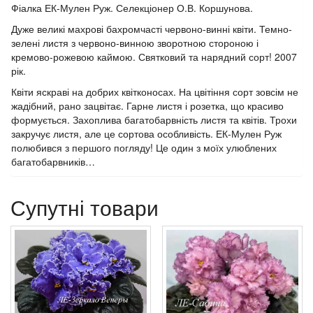
Фіалка ЕК-Мулен Руж. Селекціонер О.В. Коршунова.
Дуже великі махрові бахромчасті червоно-винні квіти. Темно-
зелені листя з червоно-винною зворотною стороною і
кремово-рожевою каймою. Святковий та нарядний сорт! 2007
рік.
Квіти яскраві на добрих квітконосах. На цвітіння сорт зовсім не
жадібний, рано зацвітає. Гарне листя і розетка, що красиво
формується. Захоплива багатобарвність листя та квітів. Трохи
закручує листя, але це сортова особливість. ЕК-Мулен Руж
полюбився з першого погляду! Це один з моїх улюблених
багатобарвників…
Супутні товари