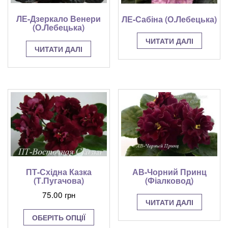
ЛЕ-Дзеркало Венери
ЛЕ-Сабіна (О.Лебецька)
(О.Лебецька)
ЧИТАТИ ДАЛІ
ЧИТАТИ ДАЛІ
АВ-Чорний Принц
ПТ-Східна Казка
(Фіалковод)
(Т.Пугачова)
75.00
грн
ЧИТАТИ ДАЛІ
Цей
ОБЕРІТЬ ОПЦІЇ
товар