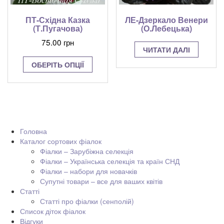
ЛЕ-Дзеркало Венери
ПТ-Східна Казка
(О.Лебецька)
(Т.Пугачова)
75.00
грн
ЧИТАТИ ДАЛІ
Цей
ОБЕРІТЬ ОПЦІЇ
товар
має
кілька
варіантів.
Параметри
можна
вибрати
Головна
на
Каталог сортових фіалок
сторінці
Фіалки – Зарубіжна селекція
товару
Фіалки – Українська селекція та країн СНД
Фіалки – набори для новачків
Супутні товари – все для ваших квітів
Статті
Статті про фіалки (сенполій)
Список діток фіалок
Відгуки