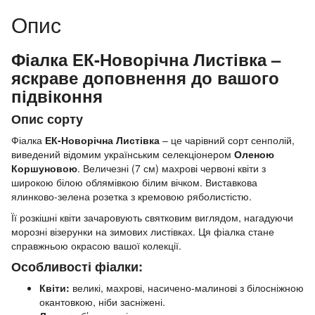
Опис
Фіалка ЕК-Новорічна Листівка –
яскраве доповнення до вашого
підвіконня
Опис сорту
Фіалка
ЕК-Новорічна Листівка
– це чарівний сорт сенполій,
виведений відомим українським селекціонером
Оленою
Коршуновою
. Величезні (7 см) махрові червоні квіти з
широкою білою облямівкою білим вічком. Виставкова
ялинково-зелена розетка з кремовою ряболистістю.
Її розкішні квіти зачаровують святковим виглядом, нагадуючи
морозні візерунки на зимових листівках. Ця фіалка стане
справжньою окрасою вашої колекції.
Особливості фіалки:
Квіти:
великі, махрові, насичено-малинові з білосніжною
окантовкою, ніби засніжені.