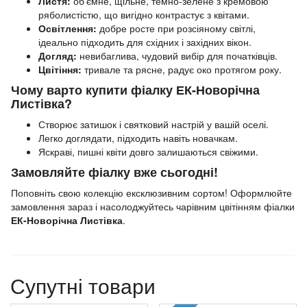
Листя:
об’ємне, щільне, темно-зелене з кремовою
ряболистістю, що вигідно контрастує з квітами.
Освітлення:
добре росте при розсіяному світлі,
ідеально підходить для східних і західних вікон.
Догляд:
невибаглива, чудовий вибір для початківців.
Цвітіння:
тривале та рясне, радує око протягом року.
Чому варто купити фіалку ЕК-Новорічна
Листівка?
Створює затишок і святковий настрій у вашій оселі.
Легко доглядати, підходить навіть новачкам.
Яскраві, пишні квіти довго залишаються свіжими.
Замовляйте фіалку вже сьогодні!
Поповніть свою колекцію ексклюзивним сортом! Оформлюйте
замовлення зараз і насолоджуйтесь чарівним цвітінням фіалки
ЕК-Новорічна Листівка
.
Супутні товари