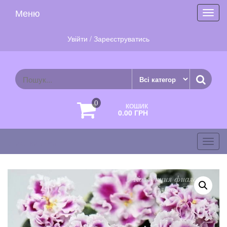
Skip
Меню
Toggl
to
navig
the
content
Увійти / Зареєструватись
0
КОШИК
0.00 ГРН
фиалки.com
Toggl
navig