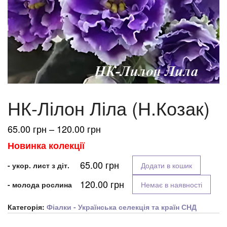
НК-Лілон Ліла (Н.Козак)
Діапазон
65.00
грн
–
120.00
грн
цін:
Новинка колекції
від
65.00
грн
65.00 грн
- укор. лист з діт.
Додати в кошик
до
120.00
грн
- молода рослина
Немає в наявності
120.00 грн
Категорія:
Фіалки - Українська селекція та країн СНД