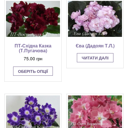
Єва (Дадоян Т.Л.)
ПТ-Східна Казка
(Т.Пугачова)
ЧИТАТИ ДАЛІ
75.00
грн
Цей
ОБЕРІТЬ ОПЦІЇ
товар
має
кілька
варіантів.
Параметри
можна
вибрати
на
сторінці
товару