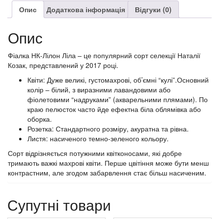
Опис
Додаткова інформація
Відгуки (0)
Опис
Фіалка НК-Лілон Ліла – це популярний сорт селекції Наталії
Козак, представлений у 2017 році.
Квіти: Дуже великі, густомахрові, об’ємні “кулі”.Основний
колір – білий, з виразними лавандовими або
фіолетовими “надруками” (акварельними плямами). По
краю пелюсток часто йде ефектна біла облямівка або
оборка.
Розетка: Стандартного розміру, акуратна та рівна.
Листя: насиченого темно-зеленого кольору.
Сорт відрізняється потужними квітконосами, які добре
тримають важкі махрові квіти. Перше цвітіння може бути менш
контрастним, але згодом забарвлення стає більш насиченим.
Супутні товари