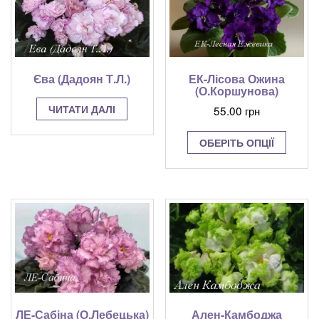
Єва (Дадоян Т.Л.)
ЕК-Лісова Ожина
(О.Коршунова)
ЧИТАТИ ДАЛІ
55.00
грн
Цей
ОБЕРІТЬ ОПЦІЇ
товар
має
кілька
варіант
Парам
можна
вибрат
на
сторінц
товару
ЛЕ-Сабіна (О.Лебецька)
Ален-Камбоджа