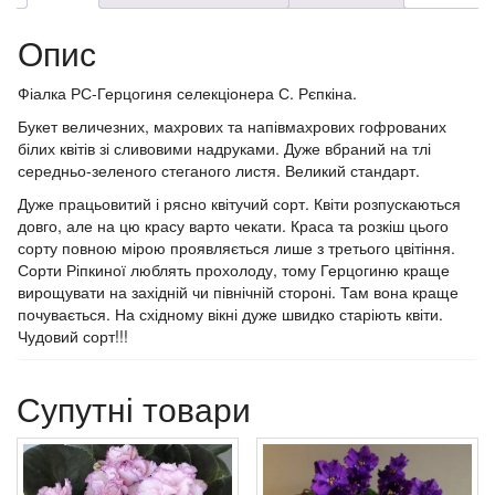
Опис
Фіалка РС-Герцогиня селекціонера С. Рєпкіна.
Букет величезних, махрових та напівмахрових гофрованих
білих квітів зі сливовими надруками. Дуже вбраний на тлі
середньо-зеленого стеганого листя. Великий стандарт.
Дуже працьовитий і рясно квітучий сорт. Квіти розпускаються
довго, але на цю красу варто чекати. Краса та розкіш цього
сорту повною мірою проявляється лише з третього цвітіння.
Сорти Ріпкиної люблять прохолоду, тому Герцогиню краще
вирощувати на західній чи північній стороні. Там вона краще
почувається. На східному вікні дуже швидко старіють квіти.
Чудовий сорт!!!
Супутні товари