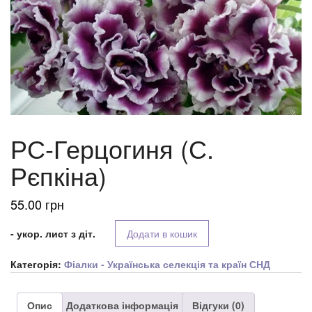
РС-Герцогиня (С.
Рєпкіна)
55.00
грн
- укор. лист з діт.
Додати в кошик
Категорія:
Фіалки - Українська селекція та країн СНД
Опис
Додаткова інформація
Відгуки (0)