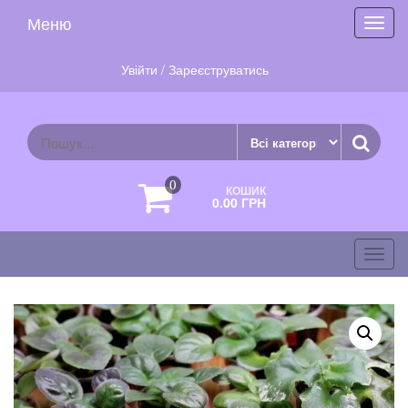
Skip
Меню
Toggl
to
navig
the
content
Увійти / Зареєструватись
0
КОШИК
0.00 ГРН
фиалки.com
Toggl
navig