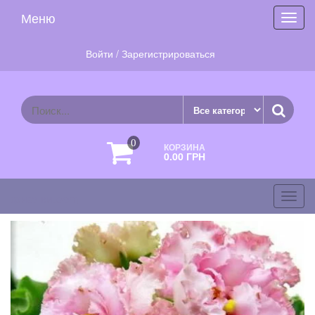
Skip
Меню
Toggl
to
navig
the
content
Войти / Зарегистрироваться
0
КОРЗИНА
0.00 ГРН
фиалки.com
Toggl
navig