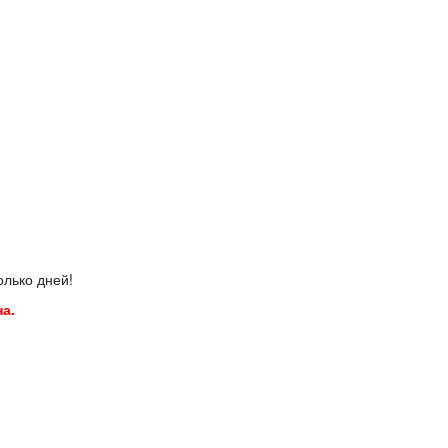
олько дней!
а.