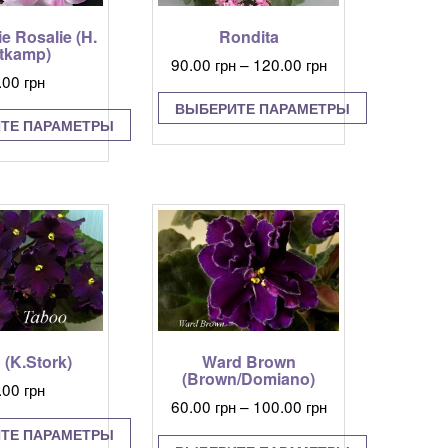
странице
странице
e Rosalie (H.
Rondita
товара.
товара.
tkamp)
Диапазон
90.00
грн
–
120.00
грн
.00
грн
цен:
90.00 грн
ВЫБЕРИТЕ ПАРАМЕТРЫ
ТЕ ПАРАМЕТРЫ
–
Этот
120.00 грн
Этот
товар
товар
имеет
имеет
несколько
несколько
вариаций.
вариаций.
Опции
Опции
можно
можно
выбрать
выбрать
на
на
странице
странице
товара.
Ward Brown
 (K.Stork)
товара.
(Brown/Domiano)
.00
грн
Диапазон
60.00
грн
–
100.00
грн
цен:
ТЕ ПАРАМЕТРЫ