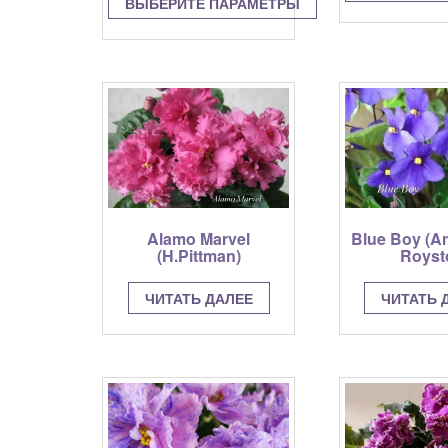
ВЫБЕРИТЕ ПАРАМЕТРЫ
Э
Этот
т
товар
и
имеет
н
несколько
в
вариаций.
О
Опции
м
можно
в
выбрать
н
на
с
странице
т
Alamo Marvel
Blue Boy (A
товара.
(H.Pittman)
Royst
ЧИТАТЬ ДАЛЕЕ
ЧИТАТЬ 