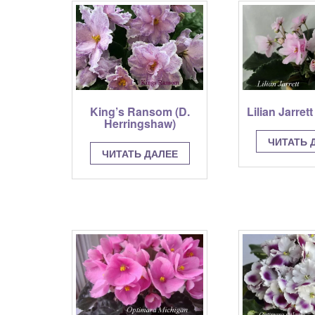
имеет
и
несколько
н
вариаций.
в
Опции
О
можно
м
выбрать
в
на
н
странице
с
King’s Ransom (D.
Lilian Jarrett
товара.
т
Herringshaw)
ЧИТАТЬ 
ЧИТАТЬ ДАЛЕЕ