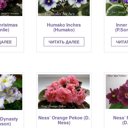
hristmas
Inner
Humako Inches
nlie)
(P.So
(Humako)
ДАЛЕЕ
ЧИТА
ЧИТАТЬ ДАЛЕЕ
Ness’ 
Ness’ Orange Pekoe (D.
 Dynasty
(D
Ness)
nson)