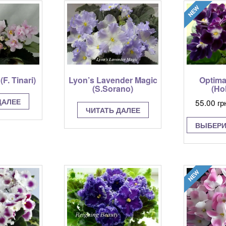
меет
имеет
есколько
несколько
ариаций.
вариаций.
пции
Опции
ожно
можно
ыбрать
выбрать
а
на
транице
странице
 (F. Tinari)
Optima
Lyon’s Lavender Magic
овара.
товара.
(Ho
(S.Sorano)
ДАЛЕЕ
55.00
гр
ЧИТАТЬ ДАЛЕЕ
ВЫБЕРИ