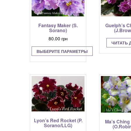
Fantasy Maker (S.
Guelph’s C
Sorano)
(J.Brow
80.00
грн
ЧИТАТЬ 
ВЫБЕРИТЕ ПАРАМЕТРЫ
Этот
товар
имеет
несколько
вариаций.
Опции
можно
выбрать
на
странице
Lyon’s Red Rocket (P.
Ma’s Ching
товара.
Sorano/LLG)
(O.Robi