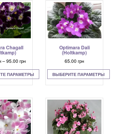
имеет
несколько
вариаций.
Опции
можно
выбрать
на
странице
ra Chagall
Optimara Dali
товара.
ltkamp)
(Holtkamp)
Диапазон
н
–
95.00
грн
65.00
грн
цен:
55.00 грн
ТЕ ПАРАМЕТРЫ
ВЫБЕРИТЕ ПАРАМЕТРЫ
–
Этот
Этот
95.00 грн
товар
товар
имеет
имеет
несколько
несколько
вариаций.
вариаций.
Опции
Опции
можно
можно
выбрать
выбрать
на
на