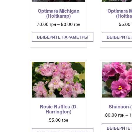
Optimara Michigan
Optimara M
(Holtkamp)
(Holtk
Диапазон
70.00
грн
–
80.00
грн
55.00
цен:
70.00 грн
ВЫБЕРИТЕ ПАРАМЕТРЫ
ВЫБЕРИТЕ
–
Этот
Э
80.00 грн
товар
т
имеет
и
несколько
н
вариаций.
в
Опции
О
можно
м
выбрать
в
на
н
странице
с
Rosie Ruffles (D.
Shanson 
товара.
т
Harrington)
80.00
грн
–
1
55.00
грн
ВЫБЕРИТЕ