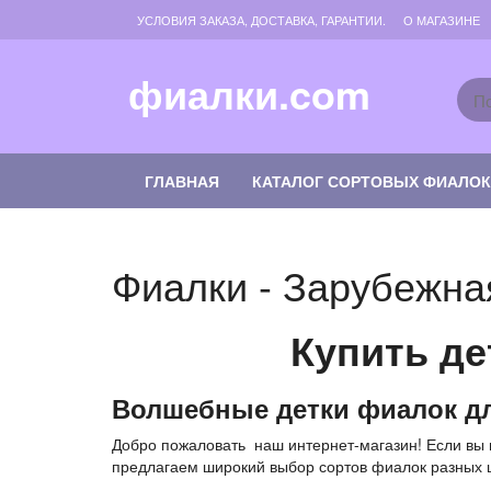
Skip
УСЛОВИЯ ЗАКАЗА, ДОСТАВКА, ГАРАНТИИ.
О МАГАЗИНЕ
to
the
content
фиалки.com
ГЛАВНАЯ
КАТАЛОГ СОРТОВЫХ ФИАЛО
Фиалки - Зарубежна
Купить де
Волшебные детки фиалок д
Добро пожаловать наш интернет-магазин! Если вы 
предлагаем широкий выбор сортов фиалок разных 