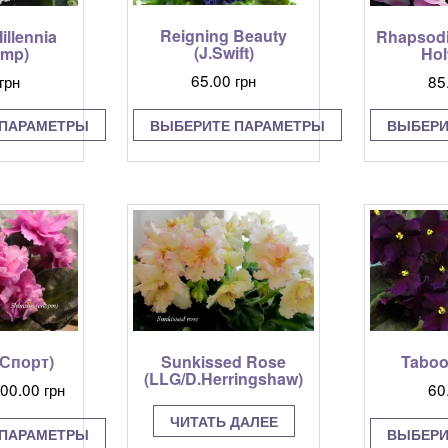
Reigning Beauty
illennia
Rhapsodi
(J.Swift)
amp)
Hol
65.00
грн
грн
85
ВЫБЕРИТЕ ПАРАМЕТРЫ
 ПАРАМЕТРЫ
ВЫБЕРИ
Этот
тот
товар
овар
имеет
меет
несколько
есколько
вариаций.
ариаций.
Опции
пции
можно
ожно
выбрать
ыбрать
на
а
странице
транице
(Спорт)
Sunkissed Rose
Taboo
товара.
овара.
(LLG/D.Herringshaw)
Диапазон
00.00
грн
60
цен:
ЧИТАТЬ ДАЛЕЕ
80.00 грн
 ПАРАМЕТРЫ
ВЫБЕРИ