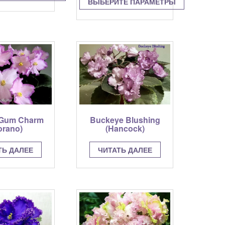
60.00 грн
ВЫБЕРИТЕ ПАРАМЕТРЫ
–
Этот
Этот
100.00 грн
товар
товар
имеет
имеет
несколько
несколько
вариаций.
вариаций.
Опции
Опции
можно
можно
выбрать
выбрать
на
на
странице
странице
товара.
 Gum Charm
Buckeye Blushing
товара.
orano)
(Hancock)
ТЬ ДАЛЕЕ
ЧИТАТЬ ДАЛЕЕ