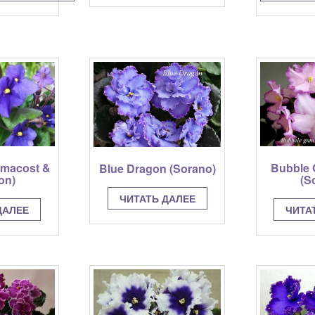
–
тот
100.00 грн
овар
меет
есколько
ариаций.
пции
ожно
ыбрать
а
транице
овара.
rmacost &
Bubble
Blue Dragon (Sorano)
on)
(S
ЧИТАТЬ ДАЛЕЕ
ДАЛЕЕ
ЧИТА