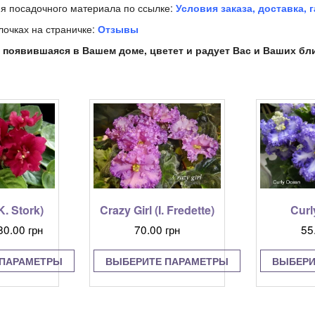
я посадочного материала по ссылке:
Условия заказа, доставка, 
лочках на страничке:
Отзывы
 появившаяся в Вашем доме, цветет и радует Вас и Ваших бл
. Stork)
Crazy Girl (I. Fredette)
Curl
Диапазон
80.00
грн
70.00
грн
55
цен:
55.00 грн
 ПАРАМЕТРЫ
ВЫБЕРИТЕ ПАРАМЕТРЫ
ВЫБЕРИ
–
тот
Этот
80.00 грн
овар
товар