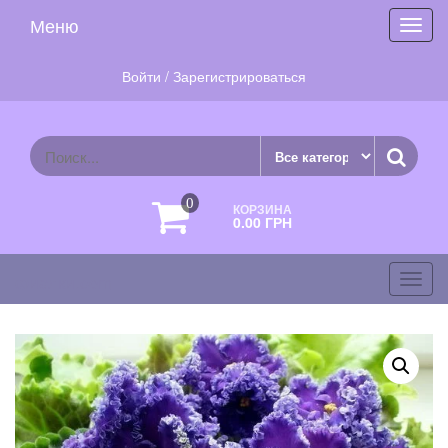
Skip
Меню
Toggl
to
navig
the
content
Войти / Зарегистрироваться
0
КОРЗИНА
0.00 ГРН
фиалки.com
Toggl
navig