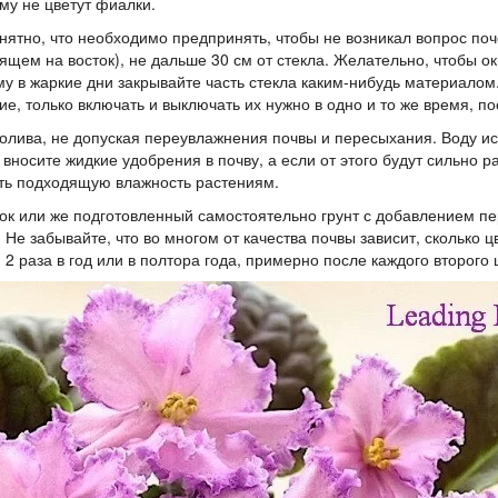
нятно, что необходимо предпринять, чтобы не возникал вопрос поч
дящем на восток), не дальше 30 см от стекла. Желательно, чтобы о
у в жаркие дни закрывайте часть стекла каким-нибудь материалом.
е, только включать и выключать их нужно в одно и то же время, п
олива, не допуская переувлажнения почвы и пересыхания. Воду ис
носите жидкие удобрения в почву, а если от этого будут сильно р
ать подходящую влажность растениям.
к или же подготовленный самостоятельно грунт с добавлением пер
Не забывайте, что во многом от качества почвы зависит, сколько ц
 раза в год или в полтора года, примерно после каждого второго 