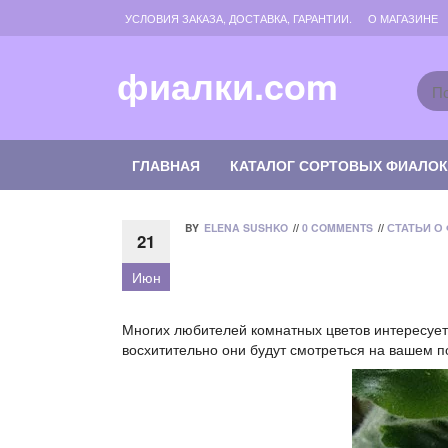
Skip
УСЛОВИЯ ЗАКАЗА, ДОСТАВКА, ГАРАНТИИ.
О МАГАЗИНЕ
to
the
content
фиалки.com
ГЛАВНАЯ
КАТАЛОГ СОРТОВЫХ ФИАЛО
BY
ELENA SUSHKO
//
0 COMMENTS
//
СТАТЬИ О
21
Июн
Многих любителей комнатных цветов интересует 
восхитительно они будут смотреться на вашем по