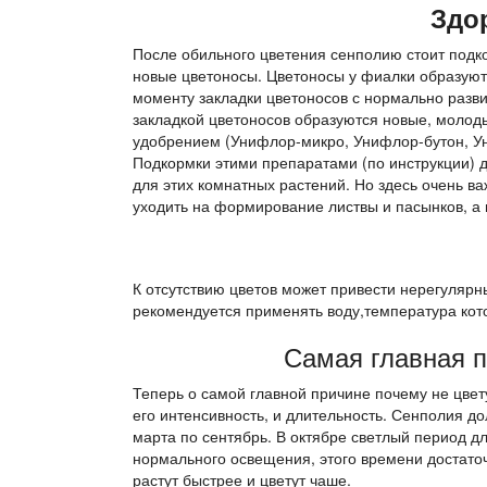
Здо
После обильного цветения сенполию стоит под
новые цветоносы. Цветоносы у фиалки образуютс
моменту закладки цветоносов с нормально разви
закладкой цветоносов образуются новые, моло
удобрением (Унифлор-микро, Унифлор-бутон, Униф
Подкормки этими препаратами (по инструкции) 
для этих комнатных растений. Но здесь очень в
уходить на формирование листвы и пасынков, а 
К отсутствию цветов может привести нерегуляр
рекомендуется применять воду,температура кот
Самая главная п
Теперь о самой главной причине почему не цвету
его интенсивность, и длительность. Сенполия д
марта по сентябрь. В октябре светлый период д
нормального освещения, этого времени достаточн
растут быстрее и цветут чаше.