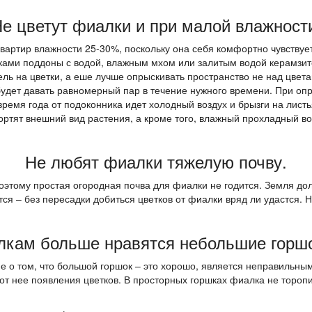
е цветут фиалки и при малой влажност
квартир влажности 25-30%, поскольку она себя комфортно чувству
ами поддоны с водой, влажным мхом или залитым водой керамзито
ль на цветки, а еше лучше опрыскивать пространство не над цвет
будет давать равномерный пар в течение нужного времени. При оп
ремя года от подоконника идет холодный воздух и брызги на листь
ортят внешний вид растения, а кроме того, влажный прохладный в
Не любят фиалки тяжелую почву.
оэтому простая огородная почва для фиалки не годится. Земля до
ся – без пересадки добиться цветков от фиалки вряд ли удастся. 
лкам больше нравятся небольшие горшо
 о том, что большой горшок – это хорошо, является неправильны
от нее появления цветков. В просторных горшках фиалка не тороп