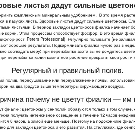
ровые листья дадут сильные цветон
кормить комплексным минеральным удобрением. В это время раст
я в пазухах листа. Здоровые листья дадут сильные цветоносы. Сл
тыми листьями. В период закладки цветоносов фиалка начинает бо
дые корни. Этим процессам способствует фосфор. В это время фи
лор-рост, Peters Professional). Регулярно поливайте (не заливая!
дают хорошие результаты. Подкармливать фиалки нужно раз в не
ажно соблюдать меру: при переизбытке азота вы не дождетесь цвете
при переизбытке калия комнатное растение прекратит свой рост и 
Регулярный и правильный полив.
ный полив, пересушивание или переувлажнение почвы, использован
орой на два градуса выше температуры окружающего воздуха.
ричина почему не цветут фиалки — им н
т фиалки: цветоносы у сенполий образуются только в том случае, е
олжна получать интенсивное освещение в течение 12 часов ежеднев
лится 8 часов, а зимой еще меньше. Поэтому на подоконнике фиалк
о для закладки цветоноса и его развития. На стеллажах, где сенп