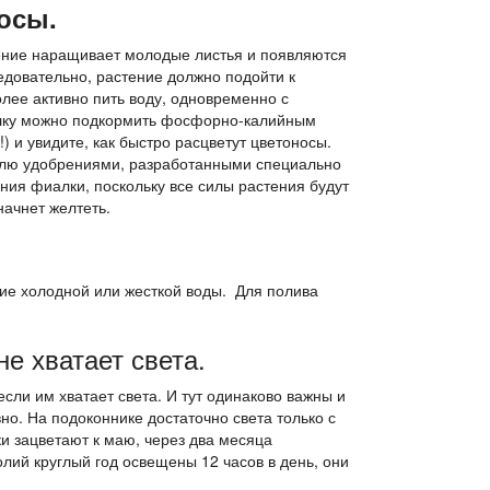
осы.
ение наращивает молодые листья и появляются
едовательно, растение должно подойти к
лее активно пить воду, одновременно с
алку можно подкормить фосфорно-калийным
) и увидите, как быстро расцветут цветоносы.
делю удобрениями, разработанными специально
ния фиалки, поскольку все силы растения будут
начнет желтеть.
ие холодной или жесткой воды. Для полива
е хватает света.
сли им хватает света. И тут одинаково важны и
но. На подоконнике достаточно света только с
и зацветают к маю, через два месяца
олий круглый год освещены 12 часов в день, они