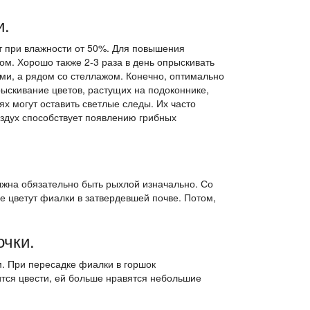
и.
ет при влажности от 50%. Для повышения
м. Хорошо также 2-3 раза в день опрыскивать
ами, а рядом со стеллажом. Конечно, оптимально
рыскивание цветов, растущих на подоконнике,
ях могут оставить светлые следы. Их часто
оздух способствует появлению грибных
лжна обязательно быть рыхлой изначально. Со
Не цветут фиалки в затвердевшей почве. Потом,
чки.
м. При пересадке фиалки в горшок
ится цвести, ей больше нравятся небольшие