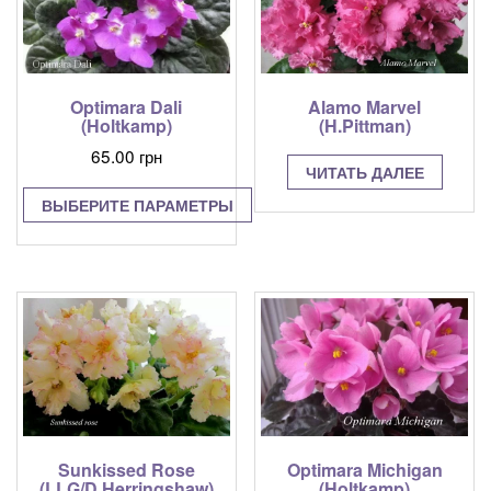
Alamo Marvel
Optimara Dali
(H.Pittman)
(Holtkamp)
65.00
грн
ЧИТАТЬ ДАЛЕЕ
ВЫБЕРИТЕ ПАРАМЕТРЫ
Этот
товар
имеет
несколько
вариаций.
Опции
можно
выбрать
на
странице
Sunkissed Rose
Optimara Michigan
товара.
(LLG/D.Herringshaw)
(Holtkamp)