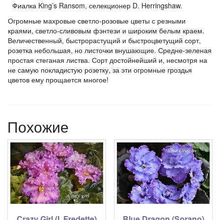
Фиалка King’s Ransom, селекционер D. Herringshaw.
Огромные махровые светло-розовые цветы с резными
краями, светло-сливовым фэнтези и широким белым краем.
Величественный, быстрорастущий и быстроцветущий сорт,
розетка небольшая, но листочки внушающие. Средне-зеленая
простая стеганая листва. Сорт достойнейший и, несмотря на
не самую покладистую розетку, за эти огромные гроздья
цветов ему прощается многое!
Похожие
Crazy Girl (I. Fredette)
Blue Dragon (Sorano)