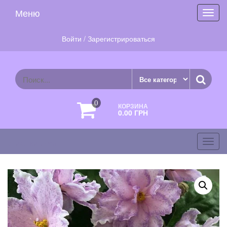
Skip
Меню
Toggl
to
navig
the
content
Войти / Зарегистрироваться
0
КОРЗИНА
0.00 ГРН
фиалки.com
Toggl
navig