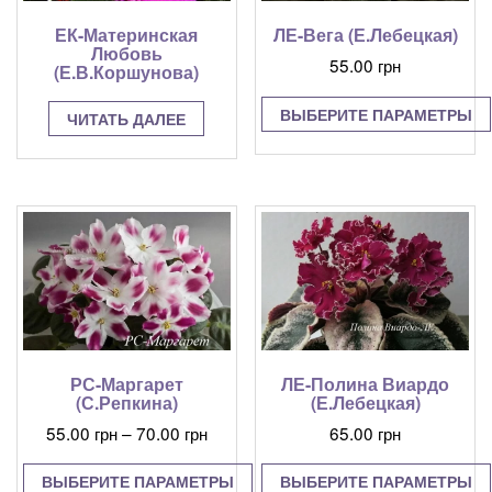
ЕК-Материнская
ЛЕ-Вега (Е.Лебецкая)
Любовь
55.00
грн
(Е.В.Коршунова)
ВЫБЕРИТЕ ПАРАМЕТРЫ
ЧИТАТЬ ДАЛЕЕ
Этот
товар
имеет
несколько
вариаций.
Опции
можно
выбрать
на
странице
товара.
РС-Маргарет
ЛЕ-Полина Виардо
(С.Репкина)
(Е.Лебецкая)
Диапазон
55.00
грн
–
70.00
грн
65.00
грн
цен:
55.00 грн
ВЫБЕРИТЕ ПАРАМЕТРЫ
ВЫБЕРИТЕ ПАРАМЕТРЫ