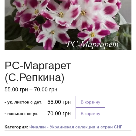
РС-Маргарет
(С.Репкина)
Диапазон
55.00
грн
–
70.00
грн
цен:
55.00
грн
- ук. листок с дет.
В корзину
55.00 грн
–
70.00
грн
- пасынок не ук.
В корзину
70.00 грн
Категория:
Фиалки - Украинская селекция и стран СНГ