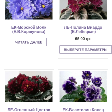
ЕК-Морской Волк
ЛЕ-Полина Виардо
(Е.В.Коршунова)
(Е.Лебецкая)
65.00
грн
ЧИТАТЬ ДАЛЕЕ
ВЫБЕРИТЕ ПАРАМЕТРЫ
Этот
товар
имеет
несколько
вариаций.
Опции
можно
выбрать
на
странице
ЛЕ-Огненный Цветок
ЕК-Властелин Колец
товара.