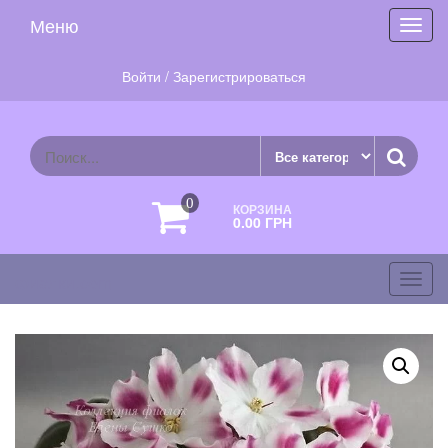
Skip
Меню
Toggl
to
navig
the
content
Войти / Зарегистрироваться
0
КОРЗИНА
0.00 ГРН
фиалки.com
Toggl
navig