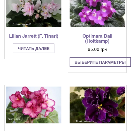
Lilian Jarrett (F. Tinari)
Optimara Dali
(Holtkamp)
ЧИТАТЬ ДАЛЕЕ
65.00
грн
ВЫБЕРИТЕ ПАРАМЕТРЫ
Этот
товар
имеет
несколько
вариаций.
Опции
можно
выбрать
на
странице