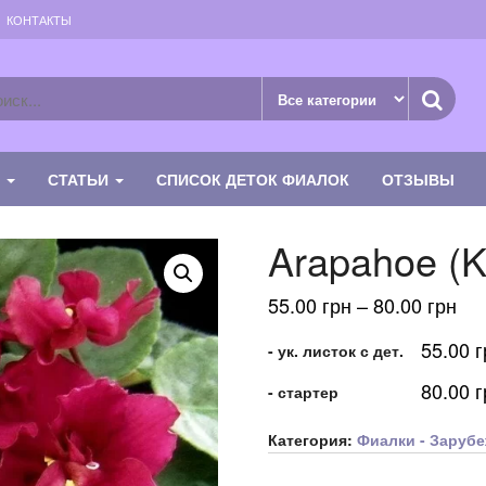
КОНТАКТЫ
К
СТАТЬИ
СПИСОК ДЕТОК ФИАЛОК
ОТЗЫВЫ
Arapahoe (K.
Ди
55.00
грн
–
80.00
грн
цен
55.00
г
- ук. листок с дет.
55.
–
80.00
г
- стартер
80.
Категория:
Фиалки - Зарубе