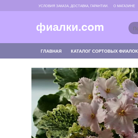
Skip
УСЛОВИЯ ЗАКАЗА, ДОСТАВКА, ГАРАНТИИ.
О МАГАЗИНЕ
to
the
content
фиалки.com
ГЛАВНАЯ
КАТАЛОГ СОРТОВЫХ ФИАЛО