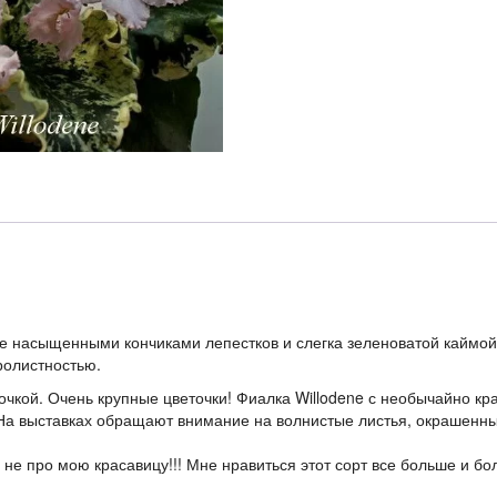
е насыщенными кончиками лепестков и слегка зеленоватой каймой.
ролистностью.
почкой. Очень крупные цветочки! Фиалка Willodene с необычайно к
. На выставках обращают внимание на волнистые листья, окрашенн
о не про мою красавицу!!! Мне нравиться этот сорт все больше и бо