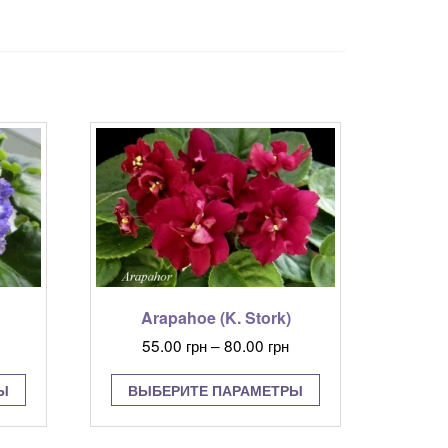
Arapahoe (K. Stork)
Диапазон
55.00
грн
–
80.00
грн
цен:
Этот
Этот
55.00 грн
Ы
ВЫБЕРИТЕ ПАРАМЕТРЫ
товар
товар
–
имеет
имеет
80.00 грн
несколько
несколько